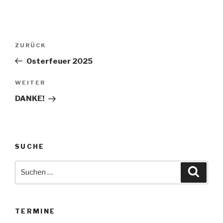
Beitragsnavigation
Vorheriger
ZURÜCK
Beitrag
Osterfeuer 2025
Nächster
WEITER
Beitrag
DANKE!
SUCHE
Suche
Suche
nach:
TERMINE