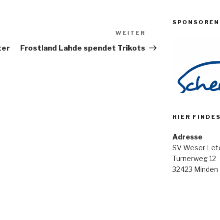
SPONSOREN
WEITER
Nächster
Beitrag
ter
Frostland Lahde spendet Trikots
HIER FINDE
Adresse
SV Weser Lete
Turnerweg 12
32423 Minden