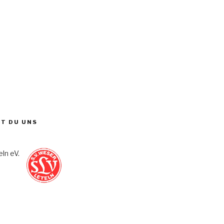
ST DU UNS
ln eV.