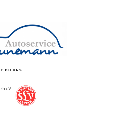
ST DU UNS
ln eV.