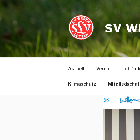
Zum
Inhalt
springen
SV W
Aktuell
Verein
Leitfad
Klimaschutz
Mitgliedschaf