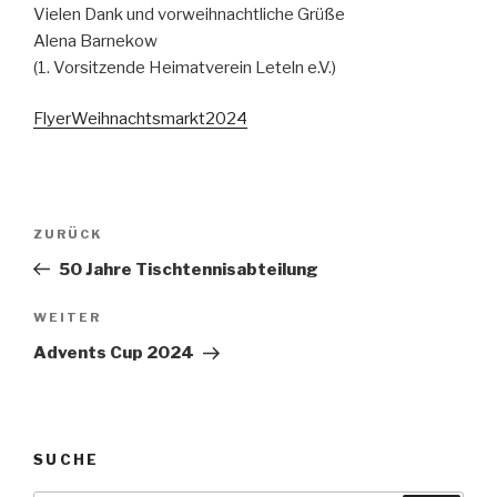
Vielen Dank und vorweihnachtliche Grüße
Alena Barnekow
(1. Vorsitzende Heimatverein Leteln e.V.)
FlyerWeihnachtsmarkt2024
Beitragsnavigation
Vorheriger
ZURÜCK
Beitrag
50 Jahre Tischtennisabteilung
Nächster
WEITER
Beitrag
Advents Cup 2024
SUCHE